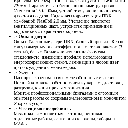
Кровельное перекрытие - заводская пустотная ЖБ плита
220мм. Парапет из газобетона по периметру кровли.
Утепления 150-200мм, устройство уклонов по проекту
для стока осадков. Надежная гидроизоляция ПВХ
мембраной PlastFoil 2.0 мм. Утепление парапетов,
вентиляционных шахт, устройство примыканий и
водосливных парапетных воронок.
Окна и двери
Окна и балконные двери ПВХ, базовый профиль Rehau
с двухкамерным энергоэффективным стеклопакетом (3
стекла), белые. Возможно изменение формулы
стеклопакета, изменение профиля, использования
энергосберегающих стекол, ламинации в любой цвет -
при обсуждении с менеджером.
Услуги
Паспорты качества на все железобетонные изделия
Полный комплекс работ по монтажу каркаса, доставки,
разгрузки, кран и прочая механизация
Монтаж профессиональными бригадами с огромным
опытом работы со сборным железобетоном и монолитом
Уборка мусора
Что еще можно добавить
Межэтажная монолитная лестница, чистовые
отделочные работы, септики и скважины, заборы и
МАФы