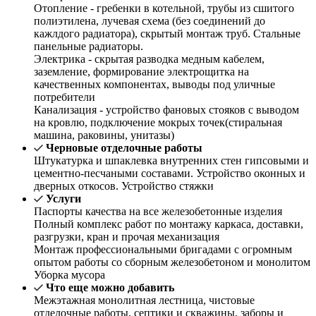
Отопление - гребенки в котельной, трубы из сшитого
полиэтилена, лучевая схема (без соединений до
кажлдого радиатора), скрытый монтаж труб. Стальные
панельные радиаторы.
Электрика - скрытая разводка медным кабелем,
заземление, формирование электрощитка на
качественных компонентах, выводы под уличные
потребители
Канализация - устройство фановых стояков с выводом
на кровлю, подключение мокрых точек(стиральная
машина, раковины, унитазы)
Черновые отделочные работы
Штукатурка и шпаклевка внутренних стен гипсовыми и
цементно-песчаными составами. Устройство оконных и
дверных откосов. Устройство стяжки
Услуги
Паспорты качества на все железобетонные изделия
Полный комплекс работ по монтажу каркаса, доставки,
разгрузки, кран и прочая механизация
Монтаж профессиональными бригадами с огромным
опытом работы со сборным железобетоном и монолитом
Уборка мусора
Что еще можно добавить
Межэтажная монолитная лестница, чистовые
отделочные работы, септики и скважины, заборы и