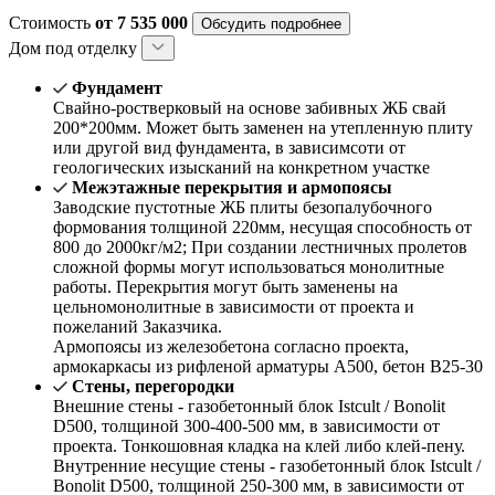
Стоимость
от 7 535 000
Обсудить подробнее
Дом под отделку
Фундамент
Свайно-ростверковый на основе забивных ЖБ свай
200*200мм. Может быть заменен на утепленную плиту
или другой вид фундамента, в зависимсоти от
геологических изысканий на конкретном участке
Межэтажные перекрытия и армопоясы
Заводские пустотные ЖБ плиты безопалубочного
формования толщиной 220мм, несущая способность от
800 до 2000кг/м2; При создании лестничных пролетов
сложной формы могут использоваться монолитные
работы. Перекрытия могут быть заменены на
цельномонолитные в зависимости от проекта и
пожеланий Заказчика.
Армопоясы из железобетона согласно проекта,
армокаркасы из рифленой арматуры А500, бетон В25-30
Стены, перегородки
Внешние стены - газобетонный блок Istcult / Bonolit
D500, толщиной 300-400-500 мм, в зависимости от
проекта. Тонкошовная кладка на клей либо клей-пену.
Внутренние несущие стены - газобетонный блок Istcult /
Bonolit D500, толщиной 250-300 мм, в зависимости от