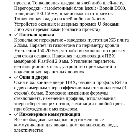
проекта. Тонкошовная кладка на клей либо клей-пену.
Перегородки - газобетонный блок Istcult / Bonolit D500,
толщиной 100-150мм, в зависимости от проекта.
Тонкошовная кладка на клей либо клей-пену.
Устройство оконных и дверных проемов U блоками
либо ЖБ перемычками (согласно проекта)
Плоская кровля
Кровельное перекрытие - заводская пустотная ЖБ плита
220мм. Парапет из газобетона по периметру кровли.
Утепления 150-200мм, устройство уклонов по проекту
для стока осадков. Надежная гидроизоляция ПВХ
мембраной PlastFoil 2.0 мм. Утепление парапетов,
вентиляционных шахт, устройство примыканий и
водосливных парапетных воронок.
Окна и двери
Окна и балконные двери ПВХ, базовый профиль Rehau
с двухкамерным энергоэффективным стеклопакетом (3
стекла), белые. Возможно изменение формулы
стеклопакета, изменение профиля, использования
энергосберегающих стекол, ламинации в любой цвет -
при обсуждении с менеджером.
Инженерные коммуникации
Все необходиме закладные под инженерные
коммуникации для ввода в дом: канализация, вода,
электричество.