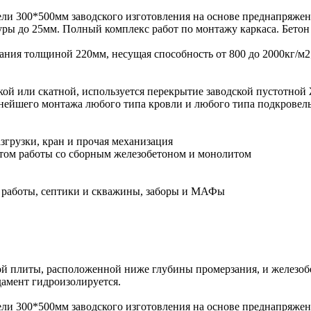
ели 300*500мм заводского изготовления на основе преднапряже
туры до 25мм. Полный комплекс работ по монтажу каркаса. Бет
ния толщиной 220мм, несущая способность от 800 до 2000кг/м
кой или скатной, используется перекрытие заводской пустотной
нейшего монтажа любого типа кровли и любого типа подкровель
згрузки, кран и прочая механизация
ом работы со сборным железобетоном и монолитом
 работы, септики и скважины, заборы и МАФы
ной плиты, расположенной ниже глубины промерзания, и железоб
дамент гидроизолируется.
ели 300*500мм заводского изготовления на основе преднапряже