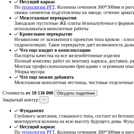
Несущий каркас
По
технологии PFT
. Колонны сечением 300*300мм и риг
связки элементов подготовлены на заводе, сечение арма
Межэтажные перекрытия
Заводские пустотные ЖБ плиты безопалубочного формова
использоваться монолитные работы
Кровельное перекрытие
Независимо от заложенного проектом типа кровли - плос
гидроизоляции. Такое перекрытие дает возможность даль
Что еще входит в комплектацию
Паспорты качества на все железобетонные изделия
Полный комплекс работ по монтажу каркаса, доставки, ра
Монтаж профессиональными бригадами с огромным опыт
Уборка мусора
Что еще можно добавить
Межэтажная монолитная лестница, чистовые отделочные
Стоимость
от 10 136 000
Обсудить подробнее
Закрытый контур
Фундамент
Глубокого залегания, стаканного типа, состоит из бетон
монтируется колонна на всю высоту будущего дома. Фун
Несущий каркас
По
технологии PFT
. Колонны сечением 300*300мм и риг